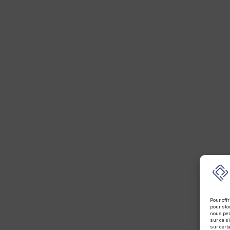
Pour off
pour sto
nous per
sur ce si
sur cert