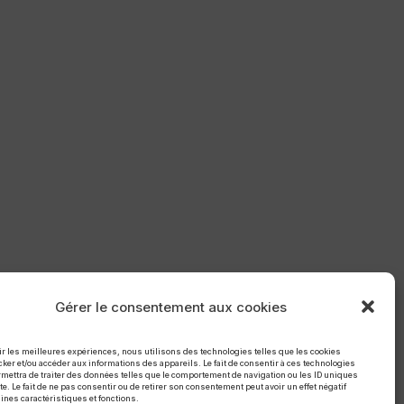
Gérer le consentement aux cookies
rir les meilleures expériences, nous utilisons des technologies telles que les cookies
cker et/ou accéder aux informations des appareils. Le fait de consentir à ces technologies
mettra de traiter des données telles que le comportement de navigation ou les ID uniques
te. Le fait de ne pas consentir ou de retirer son consentement peut avoir un effet négatif
aines caractéristiques et fonctions.